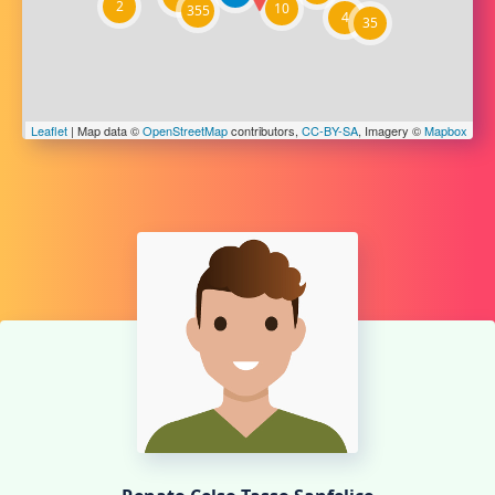
2
10
355
4
35
Leaflet
| Map data ©
OpenStreetMap
contributors,
CC-BY-SA
, Imagery ©
Mapbox