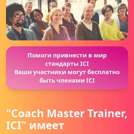
Помоги привнести в мир
стандарты ICI
Ваши участники могут бесплатно
быть членами ICI
"Coach Master Trainer,
ICI" имеет