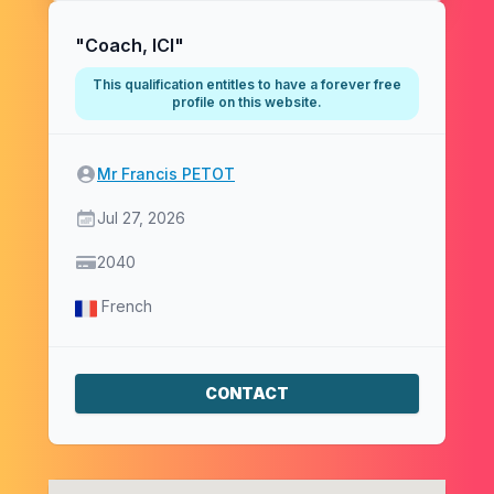
About
"Coach, ICI"
This qualification entitles to have a forever free
profile on this website.
Client
Mr Francis PETOT
Start date
Jul 27, 2026
Price
2040
Language
French
CONTACT
Where